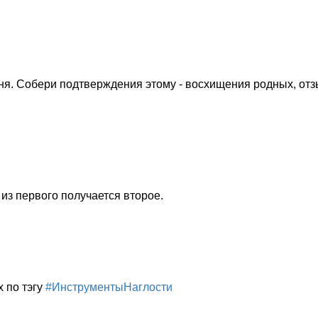
вня. Собери подтверждения этому - восхищения родных, от
 из первого получается второе.
х по тэгу
#ИнструментыНаглости