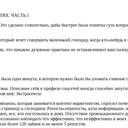
ЯХ. ЧАСТЬ 1
то сделано сознательно, дабы быстрее была понятна суть вопрос
оторый хочет совершить маленький геноцид, когда кто-нибудь в 
ях, что никакие духовные практики не останавливают ваш палец
ня была одна минута, в которую нужно было бы уложить главные 
зны. Описание себя в профиле соцсетей иногда способно запутат
тав шоу Экстрасенсы.
мпании, которая занимается контент-маркетингом, спросил почему
 на страницу к господину. Репосты-перепосты, куча информации, и
дно, все, кто постучались в дом). Отсутствие провокационного 
а осознанно наблюдать что эффективно, что неэффективно в моих 
ли более 120 лайков и не менее 5 репостов.