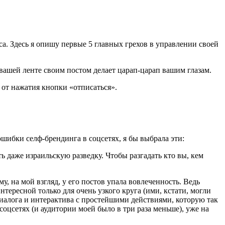
а. Здесь я опишу первые 5 главных грехов в управлении своей
вашей ленте своим постом делает царап-царап вашим глазам.
 от нажатия кнопки «отписаться».
ошибки селф-брендинга в соцсетях, я бы выбрала эти:
ь даже израильскую разведку. Чтобы разгадать кто вы, кем
, на мой взгляд, у его постов упала вовлеченность. Ведь
нтересной только для очень узкого круга (ими, кстати, могли
диалога и интерактива с простейшими действиями, которую так
соцсетях (и аудитории моей было в три раза меньше), уже на