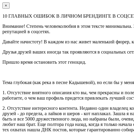
×
10 ГЛАВНЫХ ОШИБОК В ЛИЧНОМ БРЕНДИНГЕ В СОЦСЕТ
Внимание! Степень человеколюбия в этом тексте минимальна. Э
репутацией в соцсетях.
Давайте начистоту! В каждом из нас живет маленький фюрер, к
Друзья друзей ваших иногда так проявляются в социальных сет
Пришло время остановить этот геноцид.
Тема глубокая (как река в песне Кадышевой), но если бы у ме
1. Отсутствие внятного описания кто вы, чем прекрасны и поле
работаете, о чем ваш профиль придется привлекать лучший сос
2. Отсутствие интересного контента. Недавно один владелец ко
друзей - до предела, а лайков и шеров - кот наплакал. Зашла я
быть и все 5000 дружественного люда, но набраны были, очеви
любит наш брат. Еще полтора года назад, когда я только начал
тех охватах нашла ДНК постов, которые гарантированно собира